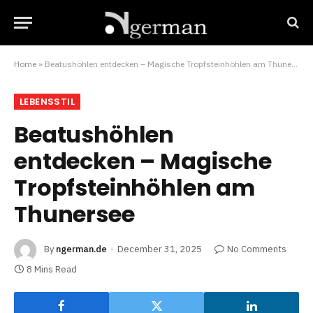
Home
»
Beatushöhlen entdecken – Magische Tropfsteinhöhlen am Thunersee
LEBENSSTIL
Beatushöhlen
entdecken – Magische
Tropfsteinhöhlen am
Thunersee
By
ngerman.de
December 31, 2025
No Comments
8 Mins Read