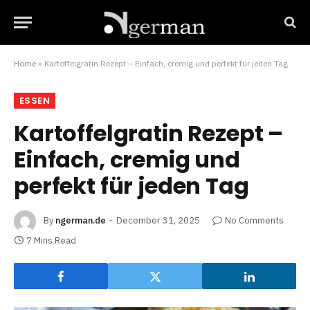
Home
»
Kartoffelgratin Rezept – Einfach, cremig und perfekt für jeden Tag
ESSEN
Kartoffelgratin Rezept –
Einfach, cremig und
perfekt für jeden Tag
By
ngerman.de
December 31, 2025
No Comments
7 Mins Read