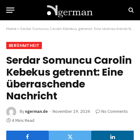
Home
»
Serdar Somuncu Carolin Kebekus getrennt: Eine überraschende Nachricht
BERÜHMTHEIT
Serdar Somuncu Carolin
Kebekus getrennt: Eine
überraschende
Nachricht
By
ngerman.de
November 19, 2024
No Comments
4 Mins Read