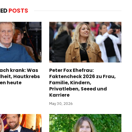
TED
POSTS
ach krank: Was
Peter Fox Ehefrau:
heit, Hautkrebs
Faktencheck 2026 zu Frau,
ben heute
Familie, Kindern,
Privatleben, Seeed und
Karriere
May 30, 2026