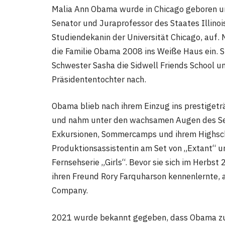
Malia Ann Obama wurde in Chicago geboren un
Senator und Juraprofessor des Staates Illinois
Studiendekanin der Universität Chicago, auf.
die Familie Obama 2008 ins Weiße Haus ein. 
Schwester Sasha die Sidwell Friends School und
Präsidententochter nach.
Obama blieb nach ihrem Einzug ins prestiget
und nahm unter den wachsamen Augen des Secr
Exkursionen, Sommercamps und ihrem Highschoo
Produktionsassistentin am Set von „Extant“ u
Fernsehserie „Girls“. Bevor sie sich im Herbst
ihren Freund Rory Farquharson kennenlernte, a
Company.
2021 wurde bekannt gegeben, dass Obama zum