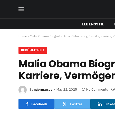
LEBENSSTIL
Home
»
Malia Obama Biografie: Alter, Geburtstag, Familie, Karriere,
BERÜHMTHEIT
Malia Obama Biograf
Karriere, Vermöge
By
ngerman.de
May 22, 2025
No Comments
Facebook
Twitter
Linke