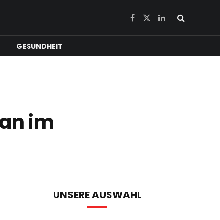
Facebook
X
LinkedIn
(Twitter)
GESUNDHEIT
ian im
UNSERE AUSWAHL