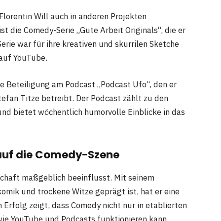
lorentin Will auch in anderen Projekten
st die Comedy-Serie „Gute Arbeit Originals“, die er
rie war für ihre kreativen und skurrilen Sketche
 auf YouTube.
ine Beteiligung am Podcast „Podcast Ufo“, den er
fan Titze betreibt. Der Podcast zählt zu den
nd bietet wöchentlich humorvolle Einblicke in das
s auf die Comedy-Szene
chaft maßgeblich beeinflusst. Mit seinem
komik und trockene Witze geprägt ist, hat er eine
 Erfolg zeigt, dass Comedy nicht nur in etablierten
ie YouTube und Podcasts funktionieren kann.