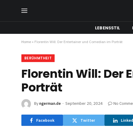
LEBENSSTIL
Home
»
Florentin Will: Der Entertainer und Comedian im Porträt
BERÜHMTHEIT
Florentin Will: De
Porträt
By
ngerman.de
September 20, 2024
No Comme
Facebook
Twitter
Linke