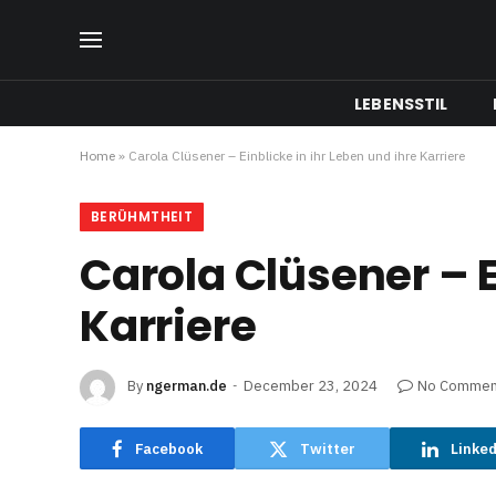
LEBENSSTIL
Home
»
Carola Clüsener – Einblicke in ihr Leben und ihre Karriere
BERÜHMTHEIT
Carola Clüsener – E
Karriere
By
ngerman.de
December 23, 2024
No Commen
Facebook
Twitter
Linke