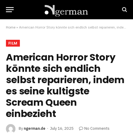
Home
»
American Horror Story könnte sich endlich selbst reparieren, indem es seine kultigste Scream Queen einbezieht
FILM
American Horror Story
könnte sich endlich
selbst reparieren, indem
es seine kultigste
Scream Queen
einbezieht
By
ngerman.de
July 16, 2025
No Comments