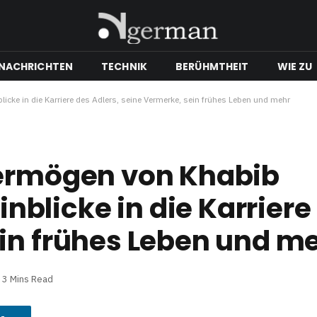
NACHRICHTEN
TECHNIK
BERÜHMTHEIT
WIE ZU
ke in die Karriere des Adlers, seine Vermerke, sein frühes Leben und mehr
Vermögen von Khabib
licke in die Karriere 
in frühes Leben und m
3 Mins Read