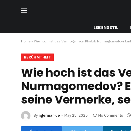
LEBENSSTIL
Home
»
Wie hoch ist das Vermögen von Khabib Nurmagomedov? Einblic
BERÜHMTHEIT
Wie hoch ist das 
Nurmagomedov? Einb
seine Vermerke, se
By
ngerman.de
May 25, 2025
No Comments