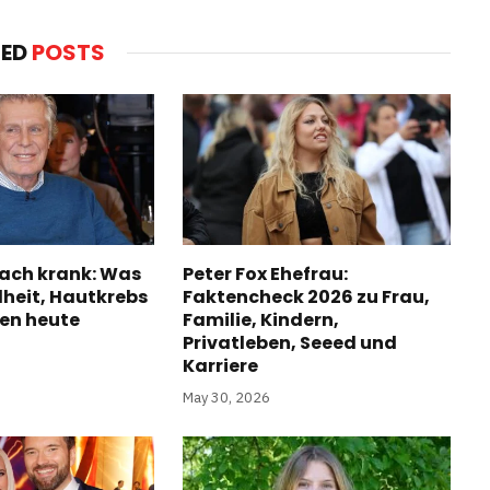
TED
POSTS
ach krank: Was
Peter Fox Ehefrau:
heit, Hautkrebs
Faktencheck 2026 zu Frau,
ben heute
Familie, Kindern,
Privatleben, Seeed und
Karriere
May 30, 2026