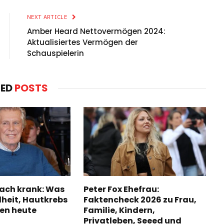
NEXT ARTICLE
Amber Heard Nettovermögen 2024:
Aktualisiertes Vermögen der
Schauspielerin
TED
POSTS
ach krank: Was
Peter Fox Ehefrau:
heit, Hautkrebs
Faktencheck 2026 zu Frau,
ben heute
Familie, Kindern,
Privatleben, Seeed und