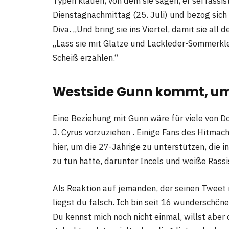
Typen klauen, von dem sie sagen, er sei rassis
Dienstagnachmittag (25. Juli) und bezog sich
Diva. „Und bring sie ins Viertel, damit sie all
„Lass sie mit Glatze und Lackleder-Sommerklei
Scheiß erzählen.“
Westside Gunn kommt, um 
Eine Beziehung mit Gunn wäre für viele von Do
J. Cyrus vorzuziehen . Einige Fans des Hitmac
hier, um die 27-Jährige zu unterstützen, die
zu tun hatte, darunter Incels und weiße Rassi
Als Reaktion auf jemanden, der seinen Tweet i
liegst du falsch. Ich bin seit 16 wunderschön
Du kennst mich noch nicht einmal, willst abe