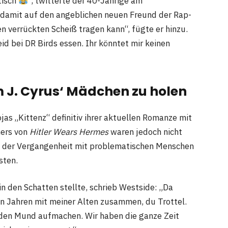
tisch
“, twitterte der 40-Jährige am
 damit auf den angeblichen neuen Freund der Rap-
 den verrückten Scheiß tragen kann“, fügte er hinzu.
d bei DR Birds essen. Ihr könntet mir keinen
J. Cyrus‘ Mädchen zu holen
jas „Kittenz“ definitiv ihrer aktuellen Romanze mit
hers von
Hitler Wears Hermes
waren jedoch nicht
 in der Vergangenheit mit problematischen Menschen
sten.
n den Schatten stellte, schrieb Westside: „Da
en Jahren mit meiner Alten zusammen, du Trottel.
r den Mund aufmachen. Wir haben die ganze Zeit