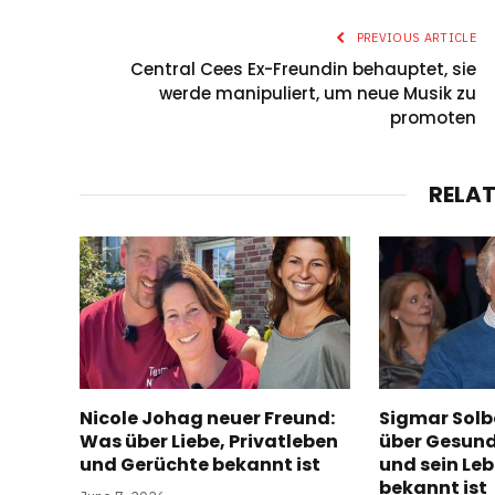
PREVIOUS ARTICLE
Central Cees Ex-Freundin behauptet, sie
werde manipuliert, um neue Musik zu
promoten
RELA
Nicole Johag neuer Freund:
Sigmar Solb
Was über Liebe, Privatleben
über Gesund
und Gerüchte bekannt ist
und sein Le
bekannt ist