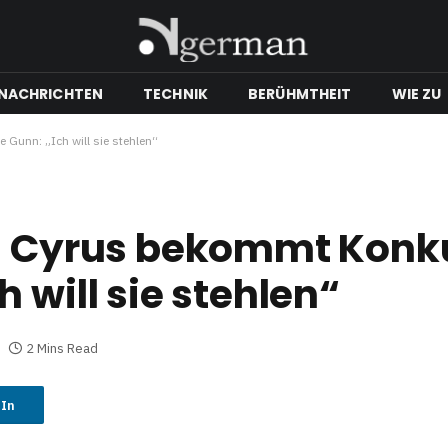
NACHRICHTEN
TECHNIK
BERÜHMTHEIT
WIE ZU
Gunn: „Ich will sie stehlen“
J. Cyrus bekommt Konk
 will sie stehlen“
2 Mins Read
dIn