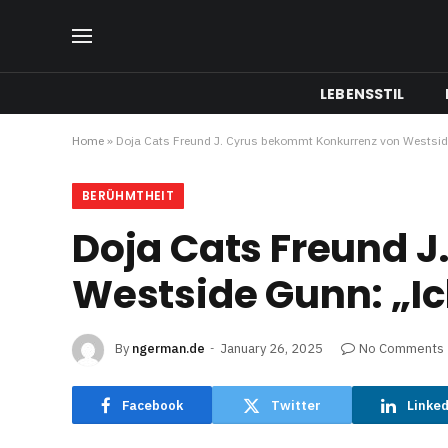
LEBENSSTIL
Home
»
Doja Cats Freund J. Cyrus bekommt Konkurrenz von Westside 
BERÜHMTHEIT
Doja Cats Freund 
Westside Gunn: „Ich
By
ngerman.de
January 26, 2025
No Comments
Facebook
Twitter
Linke